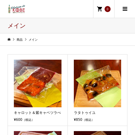
0
メイン
商品
メイン
キャロット＆紫キャベツラぺ
ラタトゥイユ
¥600
¥850
（税込）
（税込）