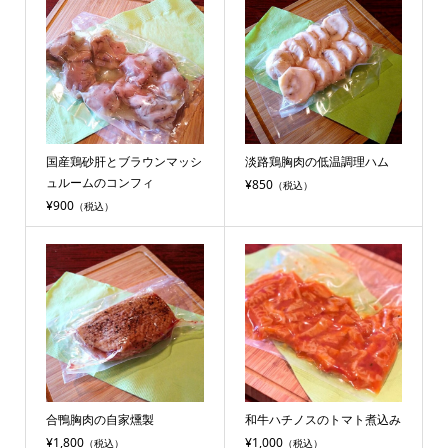
国産鶏砂肝とブラウンマッシ
淡路鶏胸肉の低温調理ハム
ュルームのコンフィ
¥850
（税込）
¥900
（税込）
合鴨胸肉の自家燻製
和牛ハチノスのトマト煮込み
¥1,800
¥1,000
（税込）
（税込）