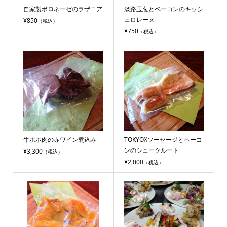
自家製ボロネーゼのラザニア
淡路玉葱とベーコンのキッシ
ュロレーヌ
¥850
（税込）
¥750
（税込）
牛ホホ肉の赤ワイン煮込み
TOKYOXソーセージとベーコ
ンのシュークルート
¥3,300
（税込）
¥2,000
（税込）